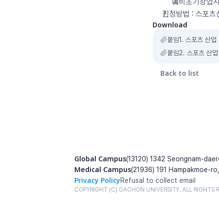
예비초기창업지
신청방법 : 스포츠
Download
붙임1. 스포츠 산업
붙임2. 스포츠 산업
Back to list
Global Campus
(13120) 1342 Seongnam-daer
Medical Campus
(21936) 191 Hampakmoe-ro,
Privacy Policy
Refusal to collect email
COPYRIGHT (C) GACHON UNIVERSITY. ALL RIGHTS 