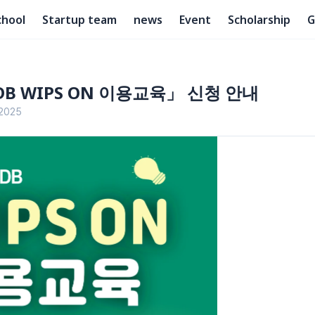
chool
Startup team
news
Event
Scholarship
G
B WIPS ON 이용교육」 신청 안내
 2025