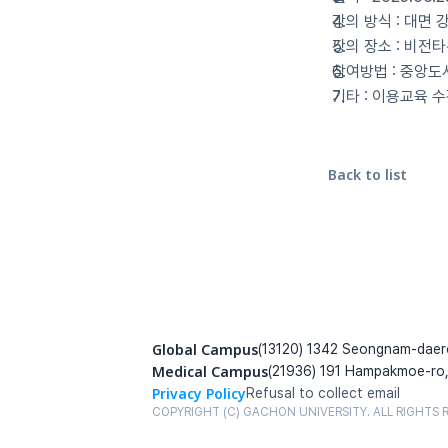
강의 방식 : 대면 
강의 장소 : 비전타
참여방법 : 중앙도
기타 : 이용교육 수
Back to list
Global Campus
(13120) 1342 Seongnam-daer
Medical Campus
(21936) 191 Hampakmoe-ro,
Privacy Policy
Refusal to collect email
COPYRIGHT (C) GACHON UNIVERSITY. ALL RIGHTS 