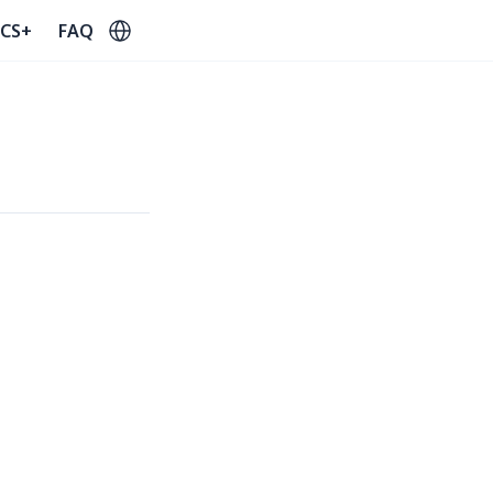
Select Language
CS+
FAQ