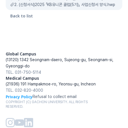
2. (신청서식)2025 「KB유니콘 클럽(5기)」 사업신청서 양식.hwp
Back to list
Global Campus
(13120) 1342 Seongnam-daero, Sujeong-gu, Seongnam-si, 
Gyeonggi-do
TEL. 031-750-5114
Medical Campus
(21936) 191 Hampakmoe-ro, Yeonsu-gu, Incheon
TEL. 032-820-4000
Privacy Policy
Refusal to collect email
COPYRIGHT (C) GACHON UNIVERSITY. ALL RIGHTS 
RESERVED.