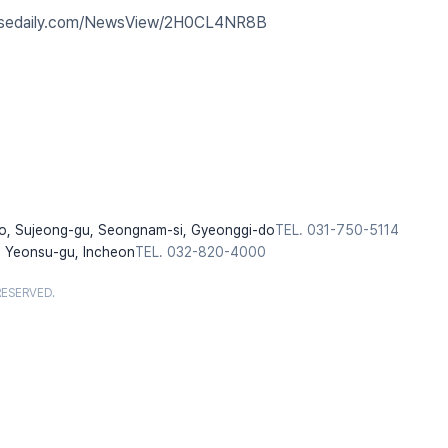
.sedaily.com/NewsView/2H0CL4NR8B
o, Sujeong-gu, Seongnam-si, Gyeonggi-do
TEL. 031-750-5114
 Yeonsu-gu, Incheon
TEL. 032-820-4000
RESERVED.