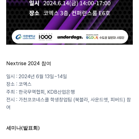
Nextrise 2024 참여
일시 : 2024년 6월 13일~14일
장소 : 코엑스
주최 : 한국무역협회, KDB산업은행
전시 : 가천코코네스쿨 학생창업팀 (북블라, 사운드엣, 피버드) 참
여
세미나(발표회)