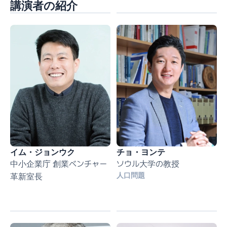
講演者の紹介
イム・ジョンウク
チョ・ヨンテ
中小企業庁 創業ベンチャー
ソウル大学の教授
人口問題
革新室長