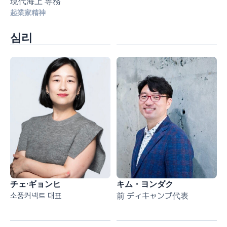
現代海上 専務
起業家精神
심리
チェ·ギョンヒ
キム・ヨンダク
소풍커넥트 대표
前 ディキャンプ代表