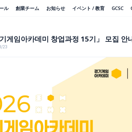
ール
創業チーム
お知らせ
イベント / 教育
GCSC
경기게임아카데미 창업과정 15기」 모집 안
3/23