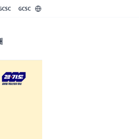
Select Language
GCSC
GCSC
내