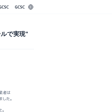
Select Language
GCSC
GCSC
ルで実現"
業者は 
ました。
。 