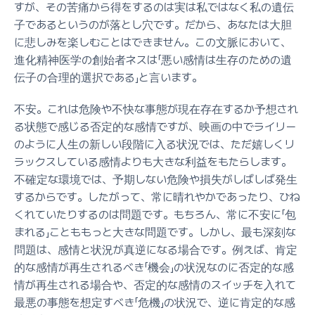
すが、その苦痛から得をするのは実は私ではなく私の遺伝
子であるというのが落とし穴です。だから、あなたは大胆
に悲しみを楽しむことはできません。この文脈において、
進化精神医学の創始者ネスは「悪い感情は生存のための遺
伝子の合理的選択である」と言います。
不安。これは危険や不快な事態が現在存在するか予想され
る状態で感じる否定的な感情ですが、映画の中でライリー
のように人生の新しい段階に入る状況では、ただ嬉しくリ
ラックスしている感情よりも大きな利益をもたらします。
不確定な環境では、予期しない危険や損失がしばしば発生
するからです。したがって、常に晴れやかであったり、ひね
くれていたりするのは問題です。もちろん、常に不安に「包
まれる」ことももっと大きな問題です。しかし、最も深刻な
問題は、感情と状況が真逆になる場合です。例えば、肯定
的な感情が再生されるべき「機会」の状況なのに否定的な感
情が再生される場合や、否定的な感情のスイッチを入れて
最悪の事態を想定すべき「危機」の状況で、逆に肯定的な感