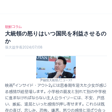
朝鮮コラム
大統領の怒りはいつ国民を利益させるの
か
張大益学長
2024/07/08
尹錫悅大統領./ニュース1
映画『インサイド・アウト2』には思春期を迎えた少女が感じ
る感情が総登場します。小学校の親友と別れて別の中学校
に進まなければならない主人公ライリーには、不安、戸惑
い、嫉妬、退屈といった感情が押し寄せます。これらは既
存の喜び、悲しみ、恐怖、嫌悪、怒りの感情と混ざり合っ