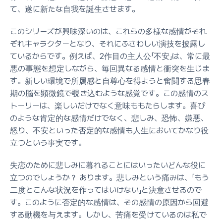
て、遂に新たな自我を誕生させます。
このシリーズが興味深いのは、これらの多様な感情がそれ
ぞれキャラクターとなり、それにふさわしい演技を披露し
ているからです。例えば、2作目の主人公「不安」は、常に最
悪の事態を想定しながら、毎回異なる感情と衝突を生じま
す。新しい環境で所属感と自尊心を得ようと奮闘する思春
期の脳を顕微鏡で覗き込むような感覚です。この感情のス
トーリーは、楽しいだけでなく意味ももたらします。喜び
のような肯定的な感情だけでなく、悲しみ、恐怖、嫌悪、
怒り、不安といった否定的な感情も人生においてかなり役
立つという事実です。
失恋のために悲しみに暮れることにはいったいどんな役に
立つのでしょうか？ あります。悲しみという痛みは、「もう
二度とこんな状況を作ってはいけない」と決意させるので
す。このように否定的な感情は、その感情の原因から回避
する動機を与えます。しかし、苦痛を受けているのは私で