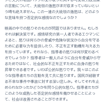
の言動について、大統領の激怒がまだ収まっていないとい
う噂も絶えません。この一連の大統領の激怒は、どのよう
な意味を持つ否定的な感情なのでしょうか？
映画の中での怒りそのものが問題ではありません。むしろ
それは解決策です。感情研究の第一人者であるエクマンに
よると、怒りは何らかの脅威や危険な状況から自分を守る
ために必要な力を提供したり、不正を正す動機を与える力
を持っています。それなら、指導者の怒りは何が変わるべ
きでしょうか？ 指導者は一般人のように自分を脅威から守
るためではなく、社会的な不正を正すために自身の怒りを
昇華できる者です。いわば公的な怒りです。我々はこのよ
うな指導者たちの言動を見て共に怒ります。国民が経験す
る不幸な事件や事故に対する深い悲しみ。そしてそれを止
められなかったかどうかを問う公的な怒り。指導者たちが
このような成熟した否定的な感情を働かせることによっ
て、社会は改善されることができます。