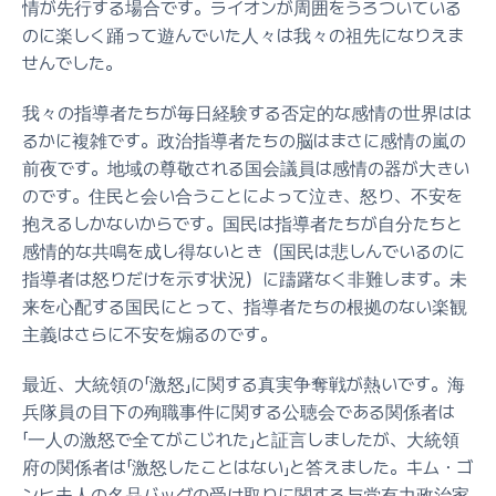
情が先行する場合です。ライオンが周囲をうろついている
のに楽しく踊って遊んでいた人々は我々の祖先になりえま
せんでした。
我々の指導者たちが毎日経験する否定的な感情の世界はは
るかに複雑です。政治指導者たちの脳はまさに感情の嵐の
前夜です。地域の尊敬される国会議員は感情の器が大きい
のです。住民と会い合うことによって泣き、怒り、不安を
抱えるしかないからです。国民は指導者たちが自分たちと
感情的な共鳴を成し得ないとき（国民は悲しんでいるのに
指導者は怒りだけを示す状況）に躊躇なく非難します。未
来を心配する国民にとって、指導者たちの根拠のない楽観
主義はさらに不安を煽るのです。
最近、大統領の「激怒」に関する真実争奪戦が熱いです。海
兵隊員の目下の殉職事件に関する公聴会である関係者は
「一人の激怒で全てがこじれた」と証言しましたが、大統領
府の関係者は「激怒したことはない」と答えました。キム・ゴ
ンヒ夫人の名品バッグの受け取りに関する与党有力政治家