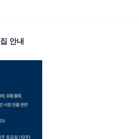
guage
집 안내