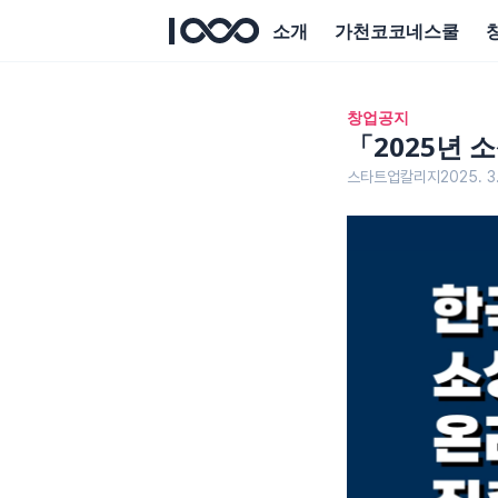
소개
가천코코네스쿨
창업공지
「2025년
스타트업칼리지
2025. 3.