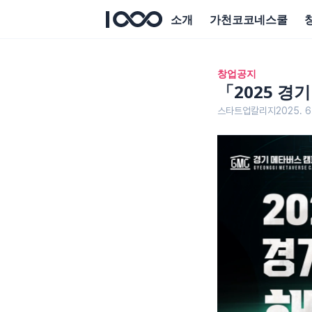
소개
가천코코네스쿨
창업공지
「2025 경
스타트업칼리지
2025. 6