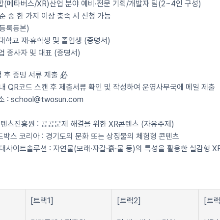
합(메타버스/XR)산업 분야 예비·전문 기획/개발자 팀(2~4인 구성)
준 중 한 가지 이상 충족 시 신청 가능
등록등본)
대학교 재·휴학생 및 졸업생 (증명서)
업 종사자 및 대표 (증명서)
 후 증빙 서류 제출 必
 내 QR코드 스캔 후 제출서류 확인 및 작성하여 운영사무국에 메일 제출
: school@twosun.com
기콘텐츠진흥원 : 공공문제 해결을 위한 XR콘텐츠 (자유주제)
 샌드박스 코리아 : 경기도의 문화 또는 상징물의 체험형 콘텐츠
현대사이트솔루션 : 자연물(모래·자갈·흙·물 등)의 특성을 활용한 실감형 X
[트랙1]
[트랙2]
[트랙