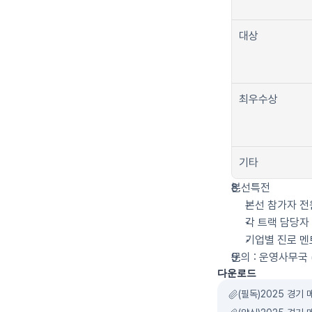
대상
최우수상
기타
본선특전
본선 참가자 전
각 트랙 담당자
기업별 진로 멘
문의 : 운영사무국 (0
다운로드
(필독)2025 경기