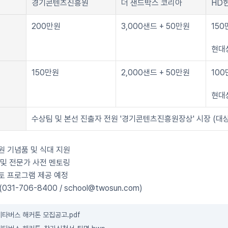
경기콘텐츠진흥원
더 샌드박스 코리아
HD
200만원
3,000샌드 + 50만원
150
현대
150만원
2,000샌드 + 50만원
100
현대
수상팀 및 본선 진출자 전원 '경기콘텐츠진흥원장상' 시장 (대
원 기념품 및 식대 지원
 및 전문가 사전 멘토링
토 프로그램 제공 예정
31-706-8400 / school@twosun.com)
 메타버스 해커톤 모집공고.pdf