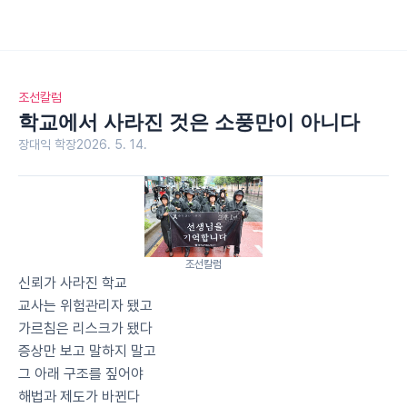
조선칼럼
학교에서 사라진 것은 소풍만이 아니다
장대익 학장
2026. 5. 14.
조선칼럼
신뢰가 사라진 학교
교사는 위험관리자 됐고
가르침은 리스크가 됐다
증상만 보고 말하지 말고
그 아래 구조를 짚어야
해법과 제도가 바뀐다