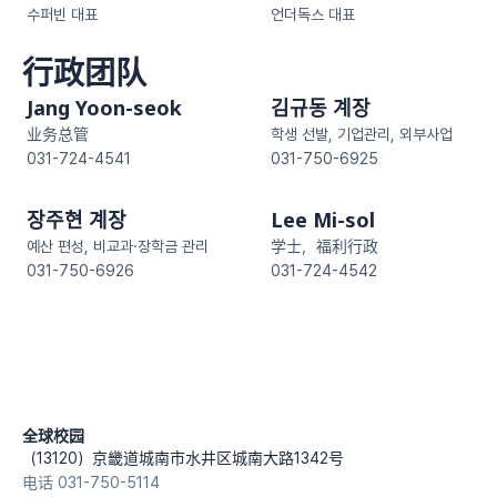
수퍼빈 대표
언더독스 대표
行政团队
Jang Yoon-seok 
김규동 계장
业务总管
학생 선발, 기업관리, 외부사업
031-724-4541
031-750-6925
장주현 계장
Lee Mi-sol
예산 편성, 비교과·장학금 관리
学士，福利行政
031-750-6926
031-724-4542
全球校园
（13120）京畿道城南市水井区城南大路1342号
电话 031-750-5114