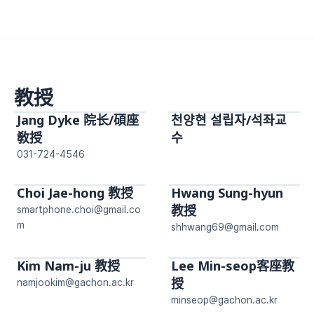
教授
Jang Dyke 院长/碩座
천양현 설립자/석좌교
敎授
수
031-724-4546
Choi Jae-hong 教授
Hwang Sung-hyun 
教授
smartphone.choi@gmail.co
m
shhwang69@gmail.com
Kim Nam-ju 教授
Lee Min-seop客座教
授
namjookim@gachon.ac.kr
minseop@gachon.ac.kr