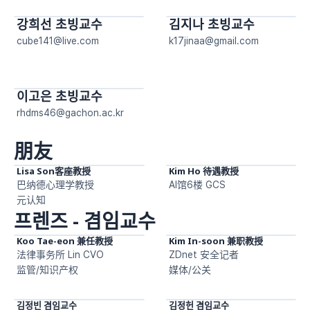
강희선 초빙교수
김지나 초빙교수
cube141@live.com
k17jinaa@gmail.com
이고은 초빙교수
rhdms46@gachon.ac.kr 
朋友
Lisa Son客座教授
Kim Ho 待遇教授
巴纳德心理学教授

AI馆6楼 GCS
元认知
프렌즈 - 겸임교수
Koo Tae-eon 兼任教授
Kim In-soon 兼职教授
法律事务所 Lin CVO

ZDnet 安全记者

监管/知识产权
媒体/公关
김정빈 겸임교수
김정헌 겸임교수