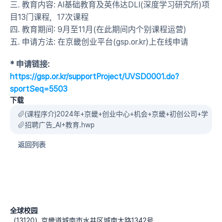
三. 教育内容: AI基础教育及英伟达DLI(深度学习研究所)项
目13门课程，17次课程
四. 教育期间: 9月至11月(在此期间内个别课程运营)
五. 申请方法: 在京畿创业平台(gsp.or.kr)上在线申请
* 申请链接: 
https://gsp.or.kr/supportProject/UVSD0001.do?
sportSeq=5503
下载
(课程序介)2024年+京畿+创业中心+机会+京畿+初创公司+学校+AI_NV
招聘广告_AI+教育.hwp
返回列表
全球校园
（13120）京畿道城南市水井区城南大路1342号