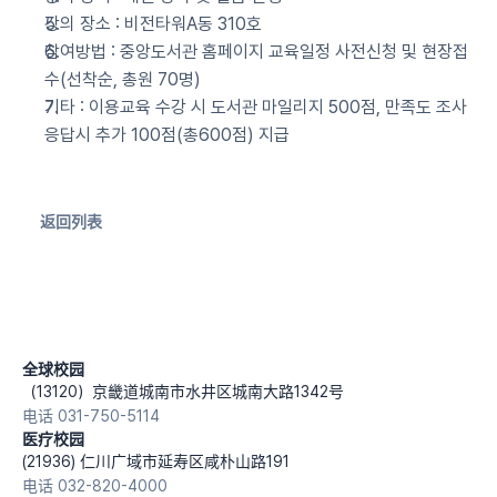
강의 장소 : 비전타워A동 310호
참여방법 : 중앙도서관 홈페이지 교육일정 사전신청 및 현장접
수(선착순, 총원 70명)
기타 : 이용교육 수강 시 도서관 마일리지 500점, 만족도 조사 
응답시 추가 100점(총600점) 지급
返回列表
全球校园
（13120）京畿道城南市水井区城南大路1342号
电话 031-750-5114
医疗校园
(21936) 仁川广域市延寿区咸朴山路191
电话 032-820-4000