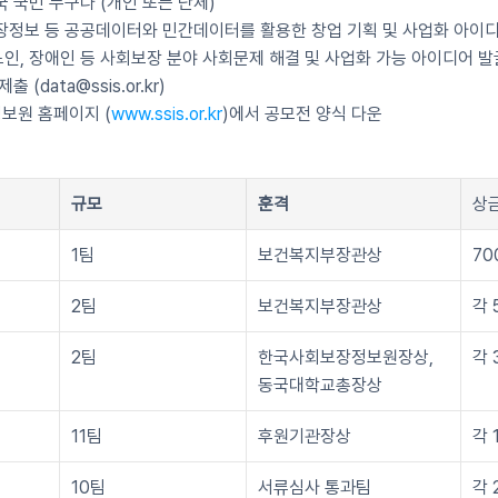
국 국민 누구나 (개인 또는 단체)
장정보 등 공공데이터와 민간데이터를 활용한 창업 기획 및 사업화 아이
 노인, 장애인 등 사회보장 분야 사회문제 해결 및 사업화 가능 아이디어 발
 (data@ssis.or.kr)
보원 홈페이지 (
www.ssis.or.kr
)에서 공모전 양식 다운
규모
훈격
상
1팀
보건복지부장관상
70
2팀
보건복지부장관상
각 
2팀
한국사회보장정보원장상, 
각 
동국대학교총장상
11팀
후원기관장상
각 
10팀
서류심사 통과팀
각 