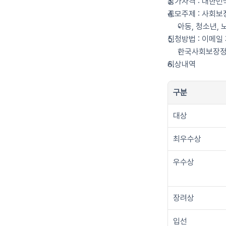
참가자격 : 대한민
공모주제 : 사회보
아동, 청소년,
신청방법 : 이메일 제출
한국사회보장정
시상내역
구분
대상
최우수상
우수상
장려상
입선