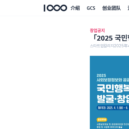
介绍
GCS
创业团队
창업공지
「2025 국
스타트업칼리지
2025