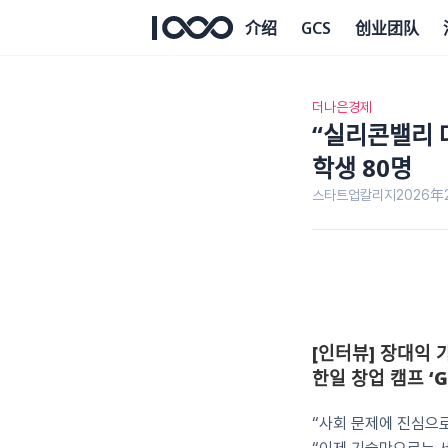
介绍
GCS
创业团队
더나은경제
“실리콘밸리 대
학생 80명
스타트업칼리지
2026年
[인터뷰] 장대익
한일 창업 캠프 ‘G
“사회 문제에 진심으로