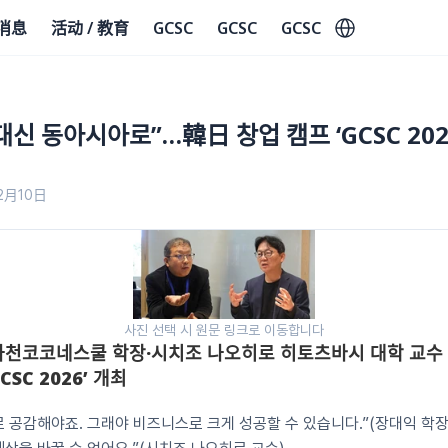
Select Language
消息
活动 / 教育
GCSC
GCSC
GCSC
신 동아시아로”…韓日 창업 캠프 ‘GCSC 202
2月10日
사진 선택 시 원문 링크로 이동합니다
 가천코코네스쿨 학장·시치조 나오히로 히토츠바시 대학 교수 
CSC 2026’ 개최
 공감해야죠. 그래야 비즈니스로 크게 성공할 수 있습니다.”(장대익 학장