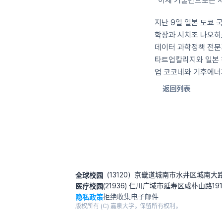
“이제 기술만으로는 세
지난 9일 일본 도쿄 
학장과 시치조 나오히
데이터 과학정책 전문
타트업칼리지와 일본 
업 코코네와 기후에너
返回列表
全球校园
（13120）京畿道城南市水井区城南大路
医疗校园
(21936) 仁川广域市延寿区咸朴山路19
隐私政策
拒绝收集电子邮件
版权所有 (C) 嘉泉大学。保留所有权利。